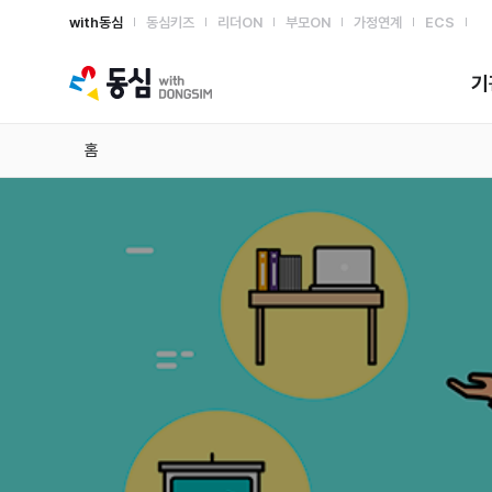
with동심
동심키즈
리더ON
부모ON
가정연계
ECS
with동심
기
홈