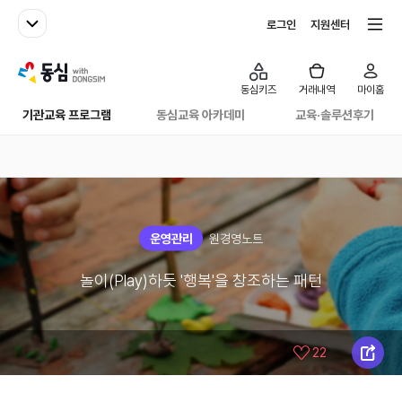
패밀리사이트
전체서비스
로그인
지원센터
with동심
동심키즈
거래내역
마이홈
기관교육 프로그램
동심교육 아카데미
교육·솔루션후기
운영관리
원경영노트
놀이(Play)하듯 '행복'을 창조하는 패턴
22