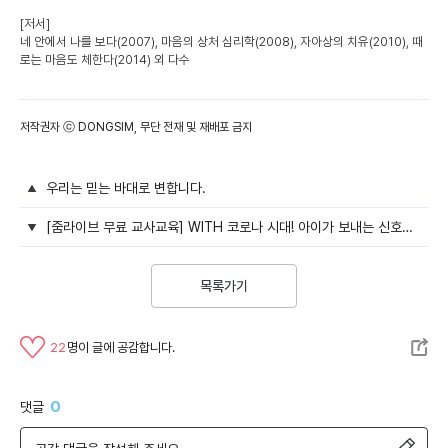
[저서]
네 안에서 나를 보다(2007), 마음의 상처 심리학(2008), 자아상의 치유(2010), 때
로는 마음도 체한다(2014) 외 다수
저작권자 ⓒ DONGSIM, 무단 전재 및 재배포 금지
우리는 믿는 바대로 변합니다.
[줌라이브 무료 교사교육] WITH 코로나 시대! 아이가 보내는 신호를 현명하게 파악할 수 있는 '더 시그널' 현장 속으로!
목록가기
22
명이 글에 공감합니다.
0
댓글