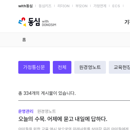
with동심
동심키즈
리더ON
부모ON
가정연계
ECS
with동심
기
홈
가정통신문
전체
원경영노트
교육현
총 334개의 게시물이 있습니다.
운영관리
원경영노트
오늘의 수묵. 어제에 묻고 내일에 답하다.
아이들을 위한 교육 역시 앞으로의 미래사회를 살아갈 우리 아이들에게 