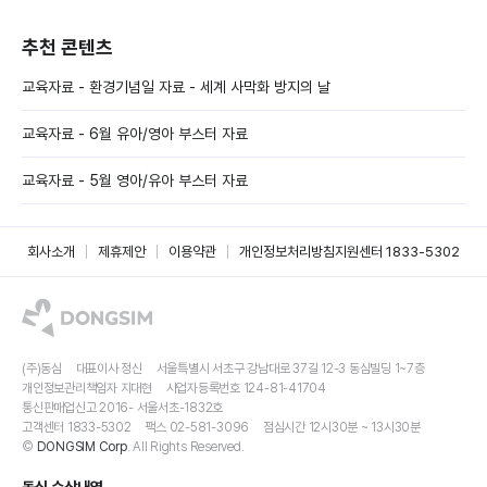
추천 콘텐츠
교육자료 - 환경기념일 자료 - 세계 사막화 방지의 날
교육자료 - 6월 유아/영아 부스터 자료
교육자료 - 5월 영아/유아 부스터 자료
회사소개
제휴제안
이용약관
개인정보처리방침
지원센터 1833-5302
(주)동심
대표이사 정신
서울특별시 서초구 강남대로 37길 12-3 동심빌딩 1~7층
개인정보관리책임자 지대현
사업자등록번호 124-81-41704
통신판매업신고 2016- 서울서초-1832호
고객센터 1833-5302
팩스 02-581-3096
점심시간 12시30분 ~ 13시30분
©
DONGSIM Corp
. All Rights Reserved.