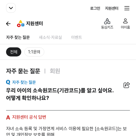
패밀리사이트
전체서비스
로그인
지원센터
지원센터
동심키즈
마이홈
자주 찾는 질문
새소식·자료실
이벤트
전체
1:1문의
자주 묻는 질문
회원
공유
자주 찾는 질문
우리 아이의 소속원코드(기관코드)를 알고 싶어요.
어떻게 확인하나요?
지원센터 공식 답변
자녀 소속 등록 및 가정연계 서비스 이용에 필요한
[소속원코드]
는 보
안 및 개인정보 보호를 위해,