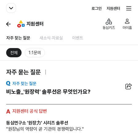
패밀리사이트
전체서비스
로그인
지원센터
지원센터
동심키즈
마이홈
자주 찾는 질문
새소식·자료실
이벤트
전체
1:1문의
자주 묻는 질문
공유
자주 찾는 질문
비노출_'원장력' 솔루션은 무엇인가요?
지원센터 공식 답변
동심연구소 '원장力' 시리즈 솔루션
"원장님의 역량이 곧 기관의 경쟁력입니다."