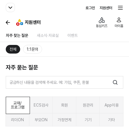
패밀리사이트
전체서비스
로그인
지원센터
지원센터
동심키즈
마이홈
자주 찾는 질문
새소식·자료실
이벤트
전체
1:1문의
자주 묻는 질문
교재/
ECS검사
회원
원관리
App이용
프로그램
리더ON
부모ON
가정연계
기기
기타