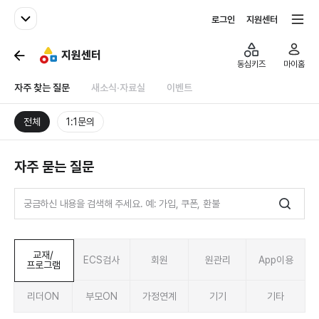
패밀리사이트
전체서비스
로그인
지원센터
지원센터
동심키즈
마이홈
자주 찾는 질문
새소식·자료실
이벤트
전체
1:1문의
자주 묻는 질문
교재/
ECS검사
회원
원관리
App이용
프로그램
리더ON
부모ON
가정연계
기기
기타