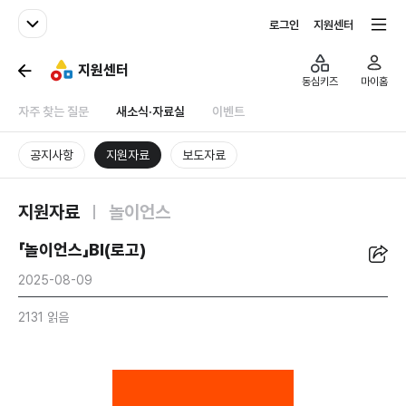
패밀리사이트
전체서비스
로그인
지원센터
지원센터
동심키즈
마이홈
자주 찾는 질문
새소식·자료실
이벤트
공지사항
지원자료
보도자료
지원자료
놀이언스
공유
「놀이언스」BI(로고)
2025-08-09
2131 읽음