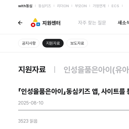
with동심
동심키즈
리더ON
부모ON
가정연계
ECS
지원센터
자주 찾는 질문
새소
공지사항
지원자료
보도자료
지원자료
인성을품은아이(유아
「 인성을품은아이」동심키즈 앱, 사이트를 
2025-08-10
3523 읽음