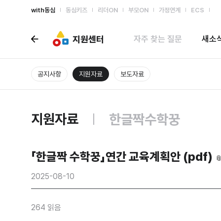
with동심
동심키즈
리더ON
부모ON
가정연계
ECS
지원센터
자주 찾는 질문
새소
공지사항
지원자료
보도자료
지원자료
한글짝수학꿍
「한글짝 수학꿍」연간 교육계획안 (pdf)

2025-08-10
264 읽음