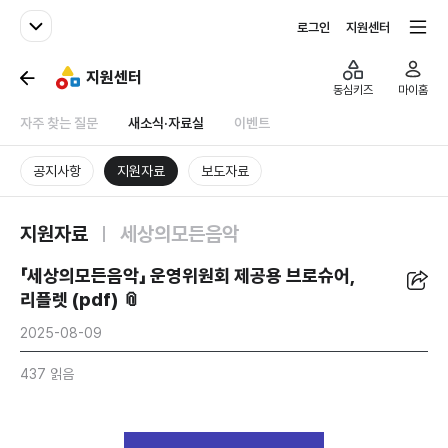
패밀리사이트
전체서비스
로그인
지원센터
지원센터
동심키즈
마이홈
자주 찾는 질문
새소식·자료실
이벤트
공지사항
지원자료
보도자료
지원자료
세상의모든음악
공유
「세상의모든음악」 운영위원회 제공용 브로슈어,
리플렛 (pdf) 📎
2025-08-09
437 읽음