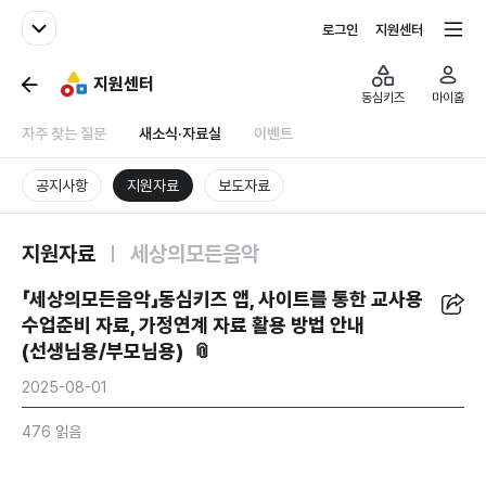
패밀리사이트
전체서비스
로그인
지원센터
지원센터
동심키즈
마이홈
자주 찾는 질문
새소식·자료실
이벤트
공지사항
지원자료
보도자료
지원자료
세상의모든음악
공유
「세상의모든음악」동심키즈 앱, 사이트를 통한 교사용
수업준비 자료, 가정연계 자료 활용 방법 안내
(
선생님용/부모님용) 📎
2025-08-01
476 읽음