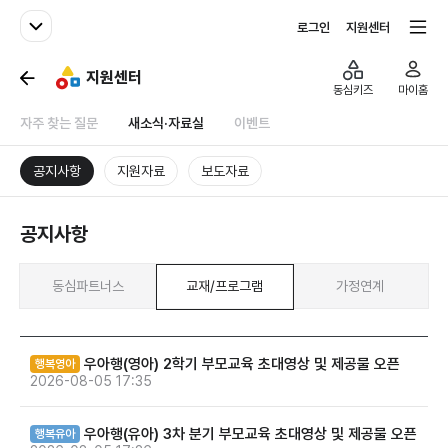
패밀리사이트
전체서비스
로그인
지원센터
지원센터
동심키즈
마이홈
자주 찾는 질문
새소식·자료실
이벤트
공지사항
지원자료
보도자료
공지사항
동심파트너스
교재/프로그램
가정연계
우아행(영아) 2학기 부모교육 초대영상 및 제공물 오픈
행복영아
2026-08-05 17:35
우아행(유아) 3차 분기 부모교육 초대영상 및 제공물 오픈
행복유아