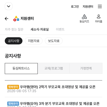
패밀리사이트
전체서비스
로그인
지원센터
지원센터
동심키즈
마이홈
자주 찾는 질문
새소식·자료실
이벤트
공지사항
지원자료
보도자료
공지사항
동심파트너스
교재/프로그램
가정연계
우아행(영아) 2학기 부모교육 초대영상 및 제공물 오픈
행복영아
2026-08-05 17:35
우아행(유아) 3차 분기 부모교육 초대영상 및 제공물 오픈
행복유아