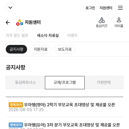
패밀리사이트
전체서비스
로그인
지원센터
지원센터
동심키즈
마이홈
자주 찾는 질문
새소식·자료실
이벤트
공지사항
지원자료
보도자료
공지사항
동심파트너스
교재/프로그램
가정연계
우아행(영아) 2학기 부모교육 초대영상 및 제공물 오픈
행복영아
2026-08-05 17:35
우아행(유아) 3차 분기 부모교육 초대영상 및 제공물 오픈
행복유아