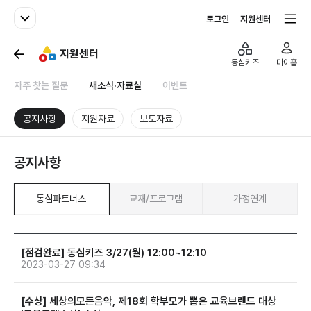
패밀리사이트
전체서비스
로그인
지원센터
지원센터
동심키즈
마이홈
자주 찾는 질문
새소식·자료실
이벤트
공지사항
지원자료
보도자료
공지사항
동심파트너스
교재/프로그램
가정연계
[점검완료] 동심키즈 3/27(월) 12:00~12:10
2023-03-27 09:34
[수상] 세상의모든음악, 제18회 학부모가 뽑은 교육브랜드 대상