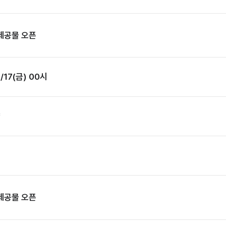
 제공물 오픈
완료] 시스템 점검에 따른 서비스 일시 중단 안내 7/17(금) 00시
략
 제공물 오픈