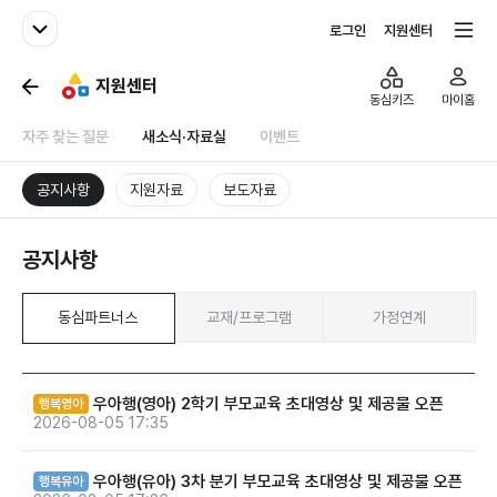
패밀리사이트
전체서비스
로그인
지원센터
지원센터
동심키즈
마이홈
자주 찾는 질문
새소식·자료실
이벤트
공지사항
지원자료
보도자료
공지사항
동심파트너스
교재/프로그램
가정연계
우아행(영아) 2학기 부모교육 초대영상 및 제공물 오픈
행복영아
2026-08-05 17:35
우아행(유아) 3차 분기 부모교육 초대영상 및 제공물 오픈
행복유아