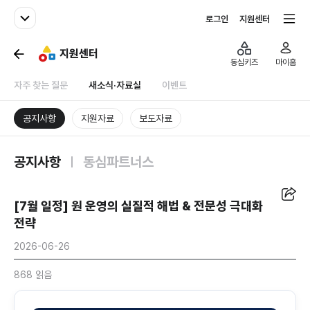
패밀리사이트
전체서비스
로그인
지원센터
지원센터
동심키즈
마이홈
자주 찾는 질문
새소식·자료실
이벤트
공지사항
지원자료
보도자료
공지사항
동심파트너스
공유
[7월 일정] 원 운영의 실질적 해법 & 전문성 극대화
전략
2026-06-26
868 읽음