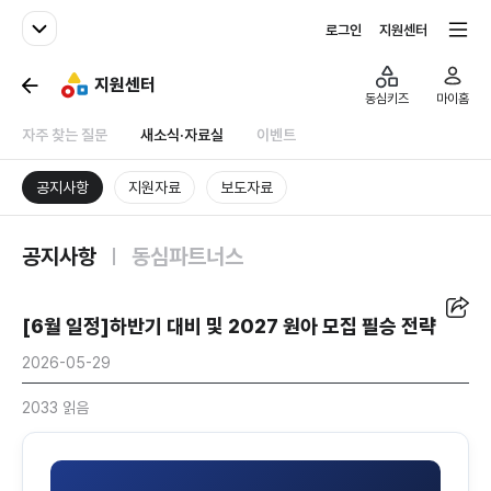
패밀리사이트
전체서비스
로그인
지원센터
지원센터
동심키즈
마이홈
자주 찾는 질문
새소식·자료실
이벤트
공지사항
지원자료
보도자료
공지사항
동심파트너스
공유
[6월 일정]하반기 대비 및 2027 원아 모집 필승 전략
2026-05-29
2033 읽음