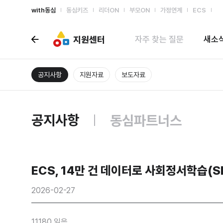
with동심
동심키즈
리더ON
부모ON
가정연계
ECS
지원센터
자주 찾는 질문
새소
공지사항
지원자료
보도자료
공지사항
동심파트너스
ECS, 14만 건 데이터로 사회정서학습(S
2026-02-27
11180 읽음