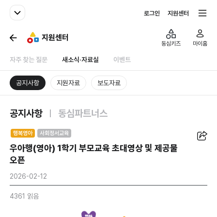
패밀리사이트
전체서비스
로그인
지원센터
지원센터
동심키즈
마이홈
자주 찾는 질문
새소식·자료실
이벤트
공지사항
지원자료
보도자료
공지사항
동심파트너스
공유
행복영아
사회정서교육
우아행(영아) 1학기 부모교육 초대영상 및 제공물
오픈
2026-02-12
4361 읽음