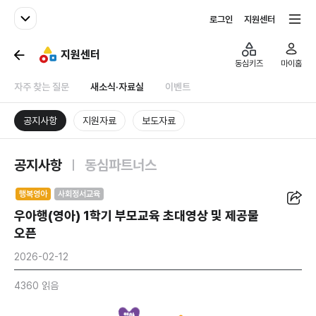
패밀리사이트
전체서비스
로그인
지원센터
지원센터
동심키즈
마이홈
자주 찾는 질문
새소식·자료실
이벤트
공지사항
지원자료
보도자료
공지사항
동심파트너스
공유
행복영아
사회정서교육
우아행(영아) 1학기 부모교육 초대영상 및 제공물
오픈
2026-02-12
4360 읽음