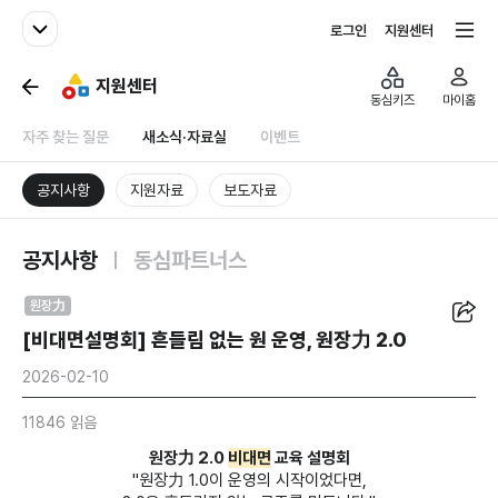
패밀리사이트
전체서비스
로그인
지원센터
지원센터
동심키즈
마이홈
자주 찾는 질문
새소식·자료실
이벤트
공지사항
지원자료
보도자료
공지사항
동심파트너스
공유
원장力
[비대면설명회] 흔들림 없는 원 운영, 원장力 2.0
2026-02-10
11846 읽음
원장力 2.0
비대면
교육 설명회
"원장力 1.0이 운영의 시작이었다면,