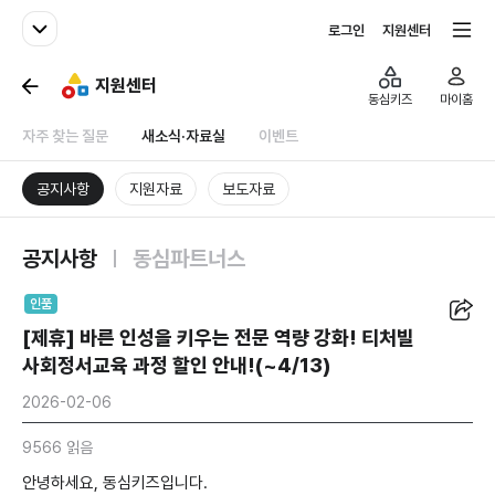
패밀리사이트
전체서비스
로그인
지원센터
지원센터
동심키즈
마이홈
자주 찾는 질문
새소식·자료실
이벤트
공지사항
지원자료
보도자료
공지사항
동심파트너스
공유
인품
[제휴] 바른 인성을 키우는 전문 역량 강화! 티처빌
사회정서교육 과정 할인 안내!(~4/13)
2026-02-06
9566 읽음
안녕하세요, 동심키즈입니다.