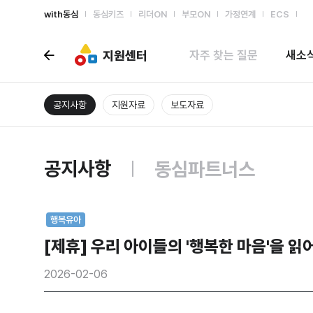
with동심
동심키즈
리더ON
부모ON
가정연계
ECS
지원센터
자주 찾는 질문
새소
공지사항
지원자료
보도자료
공지사항
동심파트너스
행복유아
[제휴] 우리 아이들의 '행복한 마음'을 읽
2026-02-06