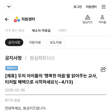
패밀리사이트
전체서비스
로그인
지원센터
지원센터
동심키즈
마이홈
자주 찾는 질문
새소식·자료실
이벤트
공지사항
지원자료
보도자료
공지사항
동심파트너스
공유
행복유아
[제휴] 우리 아이들의 '행복한 마음'을 읽어주는 교사,
티처빌 혜택으로 시작하세요!(~4/13)
2026-02-06
6175 읽음
안녕하세요, 동심키즈입니다.