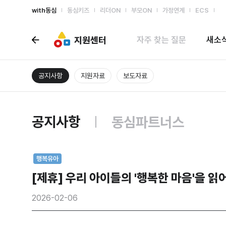
with동심
동심키즈
리더ON
부모ON
가정연계
ECS
지원센터
자주 찾는 질문
새소
공지사항
지원자료
보도자료
공지사항
동심파트너스
행복유아
[제휴] 우리 아이들의 '행복한 마음'을 읽
2026-02-06