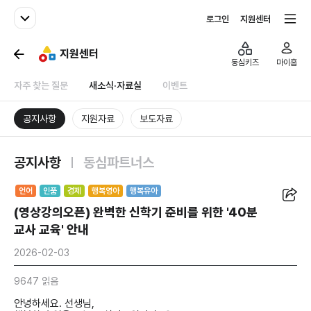
패밀리사이트
전체서비스
로그인
지원센터
지원센터
동심키즈
마이홈
자주 찾는 질문
새소식·자료실
이벤트
공지사항
지원자료
보도자료
공지사항
동심파트너스
공유
언어
인품
경제
행복영아
행복유아
(영상강의오픈) 완벽한 신학기 준비를 위한 '40분
교사 교육' 안내
2026-02-03
9647 읽음
안녕하세요. 선생님,