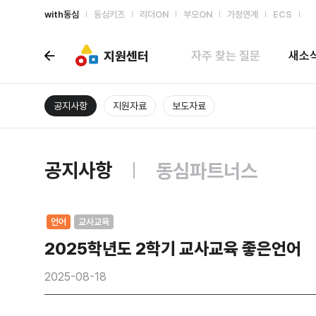
with동심
동심키즈
리더ON
부모ON
가정연계
ECS
지원센터
자주 찾는 질문
새소
공지사항
지원자료
보도자료
공지사항
동심파트너스
언어
교사교육
2025학년도 2학기 교사교육 좋은언어
2025-08-18