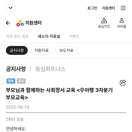
패밀리사이트
전체서비스
로그인
지원센터
지원센터
동심키즈
마이홈
자주 찾는 질문
새소식·자료실
이벤트
공지사항
지원자료
보도자료
공지사항
동심파트너스
공유
행복
공지
부모님과 함께하는 사회정서 교육 <우아행 3차분기
부모교육>
2025-08-14
2961 읽음
안녕하세요.