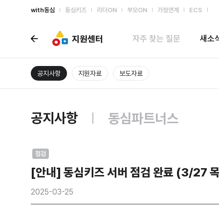
with동심
동심키즈
리더ON
부모ON
가정연계
ECS
지원센터
자주 찾는 질문
새소
공지사항
지원자료
보도자료
공지사항
동심파트너스
점검
[안내] 동심키즈 서버 점검 완료 (3/27 목
2025-03-25