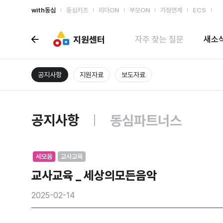
with동심
동심키즈
리더ON
부모ON
가정연계
ECS
지원센터
자주 찾는 질문
새소
공지사항
지원자료
보도자료
공지사항
동심파트너스
세모음
교사교육
교사교육 _ 세상의모든음악
2025-02-14