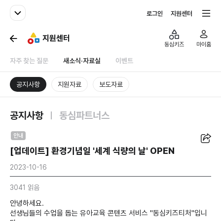
패밀리사이트
전체서비스
로그인
지원센터
지원센터
동심키즈
마이홈
자주 찾는 질문
새소식·자료실
이벤트
공지사항
지원자료
보도자료
공지사항
동심파트너스
공유
안내
[업데이트] 환경기념일 '세계 식량의 날' OPEN
2023-10-16
3041 읽음
안녕하세요.
선생님들의 수업을 돕는 유아교육 콘텐츠 서비스 "동심키즈티처"입니