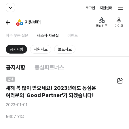
패밀리사이트
전체서비스
로그인
지원센터
지원센터
동심키즈
마이홈
자주 찾는 질문
새소식·자료실
이벤트
공지사항
지원자료
보도자료
공지사항
동심파트너스
공유
안내
새해 복 많이 받으세요! 2023년에도 동심은
여러분의 'Good Partner'가 되겠습니다!
2023-01-01
5607 읽음