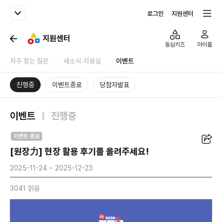
패밀리사이트
전체서비스
로그인
지원센터
지원센터
동심키즈
마이홈
자주 찾는 질문
새소식·자료실
이벤트
진행중
이벤트종료
당첨자발표
이벤트
진행중
공유
이벤트 종료
[원장力] 현장 활용 후기를 올려주세요!
2025-11-24 ~ 2025-12-23
3041 읽음