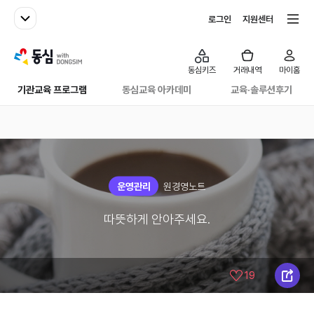
패밀리사이트
전체서비스
로그인
지원센터
with동심
동심키즈
거래내역
마이홈
기관교육 프로그램
동심교육 아카데미
교육·솔루션후기
운영관리
원경영노트
따뜻하게 안아주세요.
19