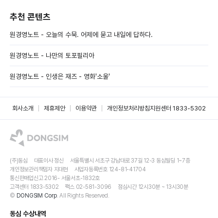
추천 콘텐츠
원경영노트 - 오늘의 수묵. 어제에 묻고 내일에 답하다.
원경영노트 - 나만의 토포필리아
원경영노트 - 인생은 재즈 - 영화'소울'
회사소개
제휴제안
이용약관
개인정보처리방침
지원센터 1833-5302
(주)동심
대표이사 정신
서울특별시 서초구 강남대로 37길 12-3 동심빌딩 1~7층
개인정보관리책임자 지대현
사업자등록번호 124-81-41704
통신판매업신고 2016- 서울서초-1832호
고객센터 1833-5302
팩스 02-581-3096
점심시간 12시30분 ~ 13시30분
©
DONGSIM Corp
. All Rights Reserved.
동심 수상내역